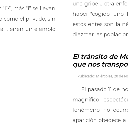
una gripe u otra enf
s “D”, más “i” se llevan
haber "cogido" uno. E
o como el privado, sin
estos entes son la 
cia, tienen un ejemplo
diezmar las poblacio
El tránsito de M
que nos transpor
Publicado: Miércoles, 20 de 
El pasado 11 de 
magnífico espectácu
fenómeno no ocurre
aparición obedece a