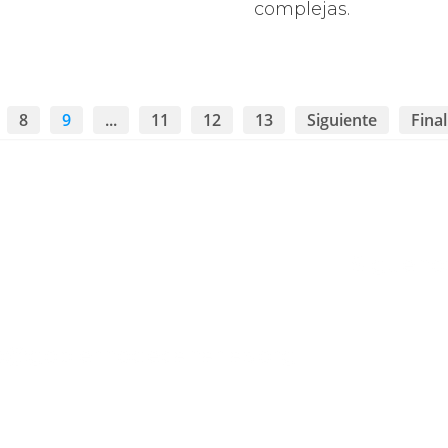
complejas.
8
9
...
11
12
13
Siguiente
Final
Síguenos
o@gobiernodecanarias.org