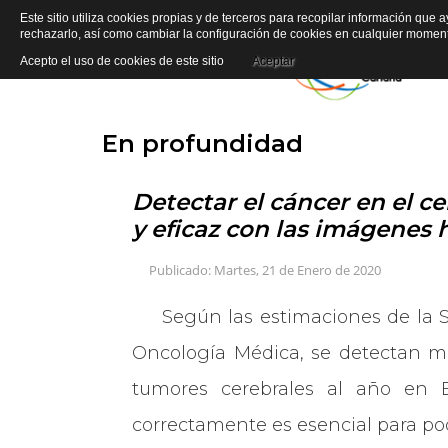
Este sitio utiliza cookies propias y de terceros para recopilar información que 
rechazarlo, así como cambiar la configuración de cookies en cualquier mome
Acepto el uso de cookies de este sitio
Aceptar
INIC
En profundidad
Detectar el cáncer en el ce
y eficaz con las imágenes 
Publicado: Martes, 21 de Enero de 2020
Según las estimaciones de la
Oncología Médica
, se detectan m
tumores cerebrales al año en Es
correctamente es esencial para pod