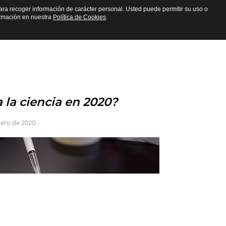
n para recoger información de carácter personal. Usted puede permitir su uso o
ormación en nuestra
Política de Cookies
.
CIONES
CULTURA CIENTÍFICA
 la ciencia en 2020?
nero de 2020