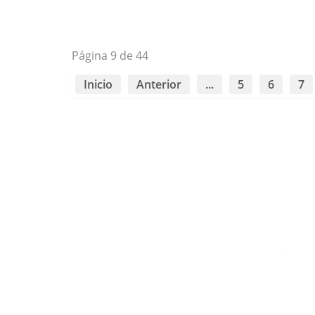
Página 9 de 44
Inicio
Anterior
...
5
6
7
928 458 302
ciencia.conocimient