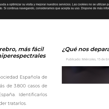
ayuda a optimizar su visita y mejorar nuestros servicios. Las cookies no se utiliza
nto. Si continua navegando, consideramos que acepta su uso. Dispone de más inf
IO
SOBRE NOSOTROS
PROGRAMAS
SEC
rebro, más fácil
¿Qué nos depara
hiperespectrales
Publicado: Miércoles, 15 de E
Sociedad Española de
ás de 3.800 casos de
paña. Identificarlos
er tratarlos.