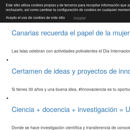
Este sitio utiliza cookies propias y de terceros para recopilar información que 
Ciencia
Inic
rechazarlo, así como cambiar la configuración de cookies en cualquier mome
Acepto el uso de cookies de este sitio
Aceptar
Canarias recuerda el papel de la mujer
Las Islas celebran con actividades polivalentes el Día Internacio
Certamen de ideas y proyectos de inn
Si tienes 30 años y una buena idea, #Innovaciencia es tu oportu
Ciencia + docencia + investigación = 
Donde se hace investigación científica y transferencia de conoci