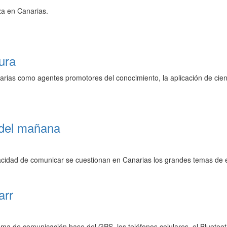
za en Canarias.
ura
rias como agentes promotores del conocimiento, la aplicación de cien
 del mañana
acidad de comunicar se cuestionan en Canarias los grandes temas de es
arr
ma de comunicación base del GPS, los teléfonos celulares, el Bluetooth 