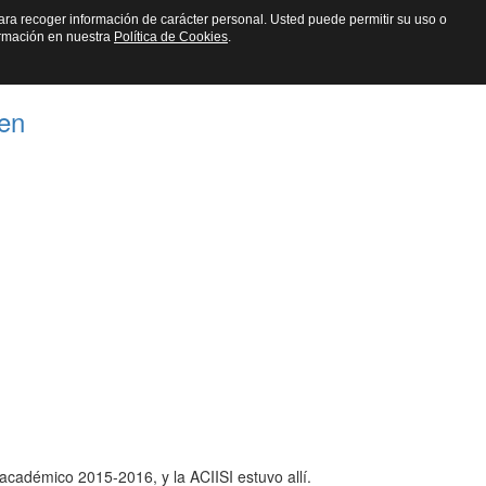
n para recoger información de carácter personal. Usted puede permitir su uso o
fica
ormación en nuestra
Política de Cookies
.
den
 académico 2015-2016, y la ACIISI estuvo allí.