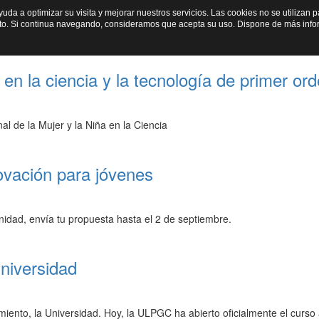
ayuda a optimizar su visita y mejorar nuestros servicios. Las cookies no se utiliza
io
Sobre Nosotros
Programas
Secciones
Cultura cientí
nto. Si continua navegando, consideramos que acepta su uso. Dispone de más inf
 en la ciencia y la tecnología de primer or
nal de la Mujer y la Niña en la Ciencia
ovación para jóvenes
nidad, envía tu propuesta hasta el 2 de septiembre.
Universidad
miento, la Universidad. Hoy, la ULPGC ha abierto oficialmente el curso