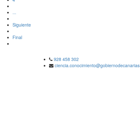
Final
928 458 302
ciencia.conocimiento@gobiernodecanarias