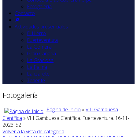
Fotogalería
Contacto
🔎
Actividades presenciales
El Hierro
Fuerteventura
La Gomera
Gran Canaria
La Graciosa
La Palma
Lanzarote
Tenerife
Fotogalería
Página de Inicio
»
VIII Gambuesa
Científica
» VIII Gambuesa Científica. Fuerteventura. 16-11-
2023_52
Volver a la vista de categoría