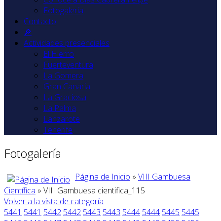
Fotogalería
Contacto
🔎
Actividades presenciales
El Hierro
Fuerteventura
La Gomera
Gran Canaria
La Graciosa
La Palma
Lanzarote
Tenerife
Fotogalería
Página de Inicio
»
VIII Gambuesa
Científica
» VIII Gambuesa cientifica_115
Volver a la vista de categoría
5441
5441
5442
5442
5443
5443
5444
5444
5445
5445