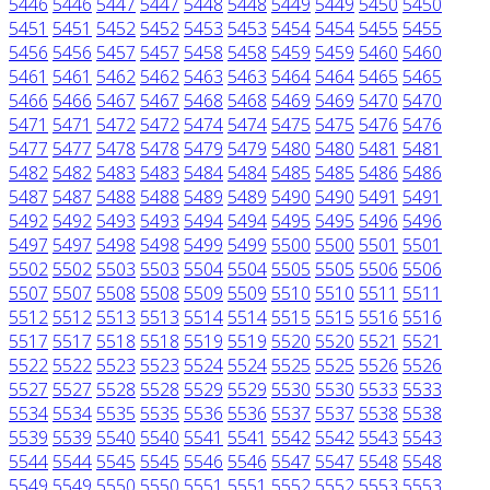
5446
5446
5447
5447
5448
5448
5449
5449
5450
5450
5451
5451
5452
5452
5453
5453
5454
5454
5455
5455
5456
5456
5457
5457
5458
5458
5459
5459
5460
5460
5461
5461
5462
5462
5463
5463
5464
5464
5465
5465
5466
5466
5467
5467
5468
5468
5469
5469
5470
5470
5471
5471
5472
5472
5474
5474
5475
5475
5476
5476
5477
5477
5478
5478
5479
5479
5480
5480
5481
5481
5482
5482
5483
5483
5484
5484
5485
5485
5486
5486
5487
5487
5488
5488
5489
5489
5490
5490
5491
5491
5492
5492
5493
5493
5494
5494
5495
5495
5496
5496
5497
5497
5498
5498
5499
5499
5500
5500
5501
5501
5502
5502
5503
5503
5504
5504
5505
5505
5506
5506
5507
5507
5508
5508
5509
5509
5510
5510
5511
5511
5512
5512
5513
5513
5514
5514
5515
5515
5516
5516
5517
5517
5518
5518
5519
5519
5520
5520
5521
5521
5522
5522
5523
5523
5524
5524
5525
5525
5526
5526
5527
5527
5528
5528
5529
5529
5530
5530
5533
5533
5534
5534
5535
5535
5536
5536
5537
5537
5538
5538
5539
5539
5540
5540
5541
5541
5542
5542
5543
5543
5544
5544
5545
5545
5546
5546
5547
5547
5548
5548
5549
5549
5550
5550
5551
5551
5552
5552
5553
5553