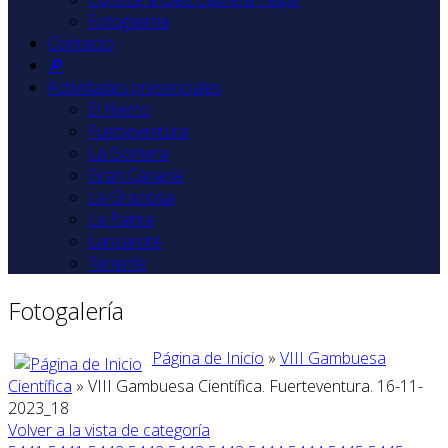
Fotogalería
Contacto
🔎
Actividades presenciales
El Hierro
Fuerteventura
La Gomera
Gran Canaria
La Graciosa
La Palma
Lanzarote
Tenerife
Fotogalería
Página de Inicio
»
VIII Gambuesa
Científica
» VIII Gambuesa Científica. Fuerteventura. 16-11-
2023_18
Volver a la vista de categoría