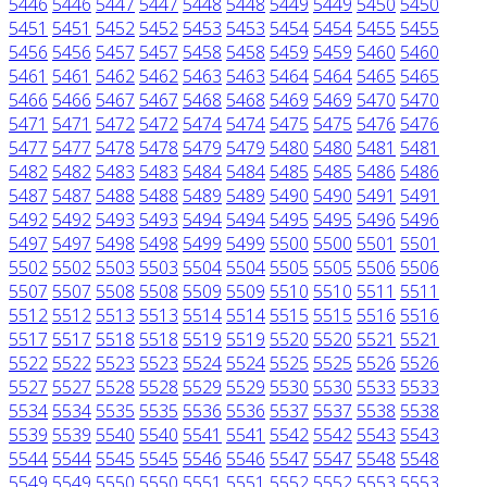
5446
5446
5447
5447
5448
5448
5449
5449
5450
5450
5451
5451
5452
5452
5453
5453
5454
5454
5455
5455
5456
5456
5457
5457
5458
5458
5459
5459
5460
5460
5461
5461
5462
5462
5463
5463
5464
5464
5465
5465
5466
5466
5467
5467
5468
5468
5469
5469
5470
5470
5471
5471
5472
5472
5474
5474
5475
5475
5476
5476
5477
5477
5478
5478
5479
5479
5480
5480
5481
5481
5482
5482
5483
5483
5484
5484
5485
5485
5486
5486
5487
5487
5488
5488
5489
5489
5490
5490
5491
5491
5492
5492
5493
5493
5494
5494
5495
5495
5496
5496
5497
5497
5498
5498
5499
5499
5500
5500
5501
5501
5502
5502
5503
5503
5504
5504
5505
5505
5506
5506
5507
5507
5508
5508
5509
5509
5510
5510
5511
5511
5512
5512
5513
5513
5514
5514
5515
5515
5516
5516
5517
5517
5518
5518
5519
5519
5520
5520
5521
5521
5522
5522
5523
5523
5524
5524
5525
5525
5526
5526
5527
5527
5528
5528
5529
5529
5530
5530
5533
5533
5534
5534
5535
5535
5536
5536
5537
5537
5538
5538
5539
5539
5540
5540
5541
5541
5542
5542
5543
5543
5544
5544
5545
5545
5546
5546
5547
5547
5548
5548
5549
5549
5550
5550
5551
5551
5552
5552
5553
5553