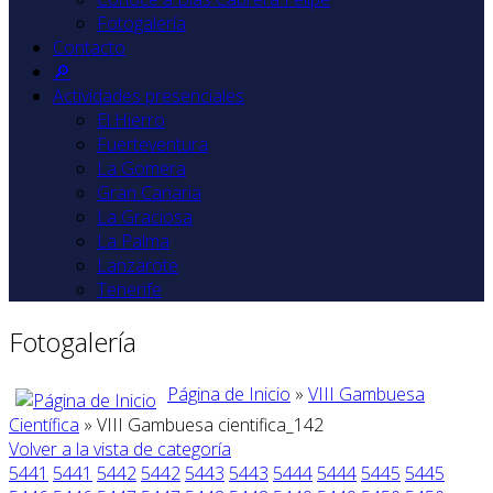
Fotogalería
Contacto
🔎
Actividades presenciales
El Hierro
Fuerteventura
La Gomera
Gran Canaria
La Graciosa
La Palma
Lanzarote
Tenerife
Fotogalería
Página de Inicio
»
VIII Gambuesa
Científica
» VIII Gambuesa cientifica_142
Volver a la vista de categoría
5441
5441
5442
5442
5443
5443
5444
5444
5445
5445