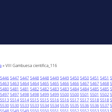
a
» VIII Gambuesa cientifica_116
5446
5447
5447
5448
5448
5449
5449
5450
5450
5451
5451
5463
5463
5464
5464
5465
5465
5466
5466
5467
5467
5468
5480
5481
5481
5482
5482
5483
5483
5484
5484
5485
5485
5497
5497
5498
5498
5499
5499
5500
5500
5501
5501
5502
5513
5514
5514
5515
5515
5516
5516
5517
5517
5518
5518
5530
5530
5533
5533
5534
5534
5535
5535
5536
5536
5537
5548
5549
5549
5550
5550
5551
5551
5552
5552
5553
5553