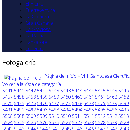
El Hierro
Fuerteventura
La Gomera
Gran Canaria
La Graciosa
La Palma
Lanzarote
Tenerife
Fotogalería
Página de Inicio
»
VIII Gambuesa Científic
Volver a la vista de categoría
5441
5441
5442
5442
5443
5443
5444
5444
5445
5445
5446
5457
5458
5458
5459
5459
5460
5460
5461
5461
5462
5462
5475
5475
5476
5476
5477
5477
5478
5478
5479
5479
5480
5491
5492
5492
5493
5493
5494
5494
5495
5495
5496
5496
5508
5508
5509
5509
5510
5510
5511
5511
5512
5512
5513
5524
5525
5525
5526
5526
5527
5527
5528
5528
5529
5529
5543
5543
5544
5544
5545
5545
5546
5546
5547
5547
5548