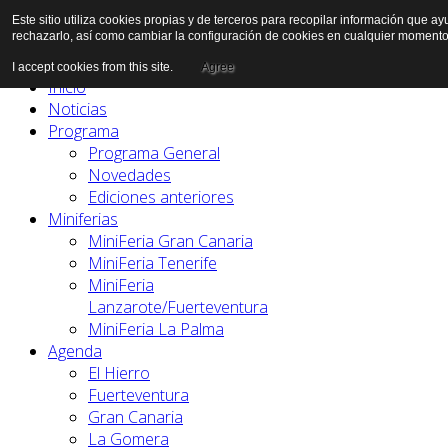
Este sitio utiliza cookies propias y de terceros para recopilar información que a
rechazarlo, así como cambiar la configuración de cookies en cualquier momento
I accept cookies from this site.
Agree
Inicio
Noticias
Programa
Programa General
Novedades
Ediciones anteriores
Miniferias
MiniFeria Gran Canaria
MiniFeria Tenerife
MiniFeria
Lanzarote/Fuerteventura
MiniFeria La Palma
Agenda
El Hierro
Fuerteventura
Gran Canaria
La Gomera