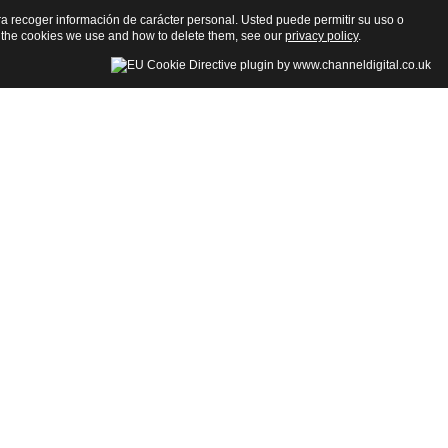
para recoger información de carácter personal. Usted puede permitir su uso o
 the cookies we use and how to delete them, see our
privacy policy
.