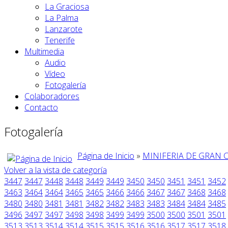
La Graciosa
La Palma
Lanzarote
Tenerife
Multimedia
Audio
Vídeo
Fotogalería
Colaboradores
Contacto
Fotogalería
Página de Inicio
»
MINIFERIA DE GRAN 
Volver a la vista de categoría
3447
3447
3448
3448
3449
3449
3450
3450
3451
3451
3452
3463
3464
3464
3465
3465
3466
3466
3467
3467
3468
3468
3480
3480
3481
3481
3482
3482
3483
3483
3484
3484
3485
3496
3497
3497
3498
3498
3499
3499
3500
3500
3501
3501
3513
3513
3514
3514
3515
3515
3516
3516
3517
3517
3518