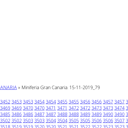
CANARIA
» Miniferia Gran Canaria. 15-11-2019_79
3452
3453
3453
3454
3454
3455
3455
3456
3456
3457
3457
3469
3469
3470
3470
3471
3471
3472
3472
3473
3473
3474
3485
3486
3486
3487
3487
3488
3488
3489
3489
3490
3490
3502
3502
3503
3503
3504
3504
3505
3505
3506
3506
3507
3518
3519
3519
3520
3520
3521
3521
3522
3522
3523
3523