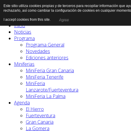
Este sitio utiliza cookies propias y de terceros para recopilar información que a
rechazarlo, así como cambiar la configuración de cookies en cualquier momento
I accept cookies from this site.
Agree
Inicio
Noticias
Programa
Programa General
Novedades
Ediciones anteriores
Miniferias
MiniFeria Gran Canaria
MiniFeria Tenerife
MiniFeria
Lanzarote/Fuerteventura
MiniFeria La Palma
Agenda
El Hierro
Fuerteventura
Gran Canaria
La Gomera