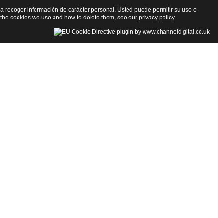
para recoger información de carácter personal. Usted puede permitir su uso o
 the cookies we use and how to delete them, see our
privacy policy
.