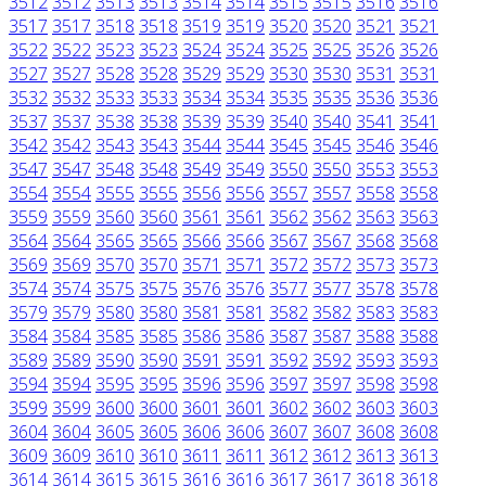
3512
3512
3513
3513
3514
3514
3515
3515
3516
3516
3517
3517
3518
3518
3519
3519
3520
3520
3521
3521
3522
3522
3523
3523
3524
3524
3525
3525
3526
3526
3527
3527
3528
3528
3529
3529
3530
3530
3531
3531
3532
3532
3533
3533
3534
3534
3535
3535
3536
3536
3537
3537
3538
3538
3539
3539
3540
3540
3541
3541
3542
3542
3543
3543
3544
3544
3545
3545
3546
3546
3547
3547
3548
3548
3549
3549
3550
3550
3553
3553
3554
3554
3555
3555
3556
3556
3557
3557
3558
3558
3559
3559
3560
3560
3561
3561
3562
3562
3563
3563
3564
3564
3565
3565
3566
3566
3567
3567
3568
3568
3569
3569
3570
3570
3571
3571
3572
3572
3573
3573
3574
3574
3575
3575
3576
3576
3577
3577
3578
3578
3579
3579
3580
3580
3581
3581
3582
3582
3583
3583
3584
3584
3585
3585
3586
3586
3587
3587
3588
3588
3589
3589
3590
3590
3591
3591
3592
3592
3593
3593
3594
3594
3595
3595
3596
3596
3597
3597
3598
3598
3599
3599
3600
3600
3601
3601
3602
3602
3603
3603
3604
3604
3605
3605
3606
3606
3607
3607
3608
3608
3609
3609
3610
3610
3611
3611
3612
3612
3613
3613
3614
3614
3615
3615
3616
3616
3617
3617
3618
3618