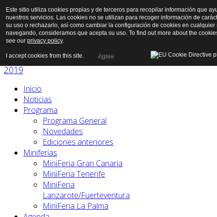
Este sitio utiliza cookies propias y de terceros para recopilar información que ay
nuestros servicios. Las cookies no se utilizan para recoger información de carác
su uso o rechazarlo, así como cambiar la configuración de cookies en cualquier
navegando, consideramos que acepta su uso. To find out more about the cookie
see our
privacy policy
.
I accept cookies from this site.
Agree
Inicio
Noticias
Programa
Programa General
Novedades
Ediciones anteriores
Miniferias
MiniFeria Gran Canaria
MiniFeria Tenerife
MiniFeria
Lanzarote/Fuerteventura
MiniFeria La Palma
Agenda