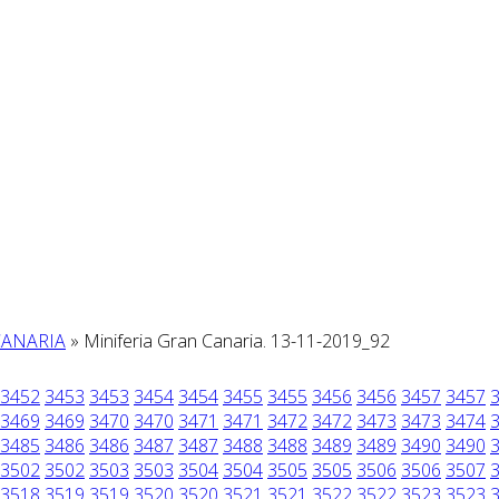
CANARIA
» Miniferia Gran Canaria. 13-11-2019_92
3452
3453
3453
3454
3454
3455
3455
3456
3456
3457
3457
3469
3469
3470
3470
3471
3471
3472
3472
3473
3473
3474
3485
3486
3486
3487
3487
3488
3488
3489
3489
3490
3490
3502
3502
3503
3503
3504
3504
3505
3505
3506
3506
3507
3518
3519
3519
3520
3520
3521
3521
3522
3522
3523
3523