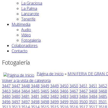
La Graciosa
La Palma
Lanzarote
Tenerife
Multimedia
Audio
Vídeo
Fotogalería
Colaboradores
Contacto
Fotogalería
Página de Inicio
»
MINIFERIA DE GRAN 
Volver a la vista de categoría
3447
3447
3448
3448
3449
3449
3450
3450
3451
3451
3452
3463
3464
3464
3465
3465
3466
3466
3467
3467
3468
3468
3480
3480
3481
3481
3482
3482
3483
3483
3484
3484
3485
3496
3497
3497
3498
3498
3499
3499
3500
3500
3501
3501
3513
3513
3514
3514
3515
3515
3516
3516
3517
3517
3518