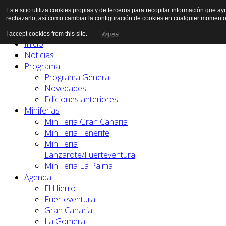
Este sitio utiliza cookies propias y de terceros para recopilar información que a
rechazarlo, así como cambiar la configuración de cookies en cualquier momento
I accept cookies from this site.
Agree
Inicio
Noticias
Programa
Programa General
Novedades
Ediciones anteriores
Miniferias
MiniFeria Gran Canaria
MiniFeria Tenerife
MiniFeria
Lanzarote/Fuerteventura
MiniFeria La Palma
Agenda
El Hierro
Fuerteventura
Gran Canaria
La Gomera