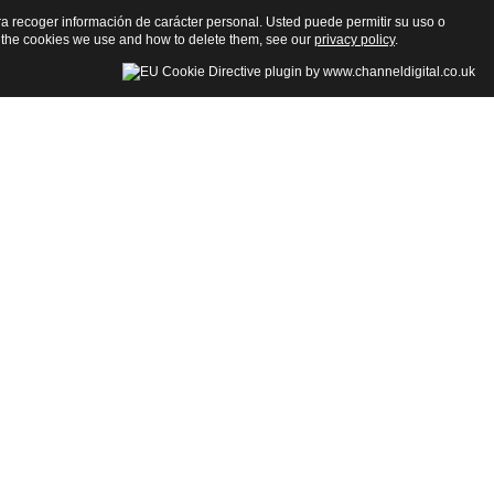
para recoger información de carácter personal. Usted puede permitir su uso o
 the cookies we use and how to delete them, see our
privacy policy
.