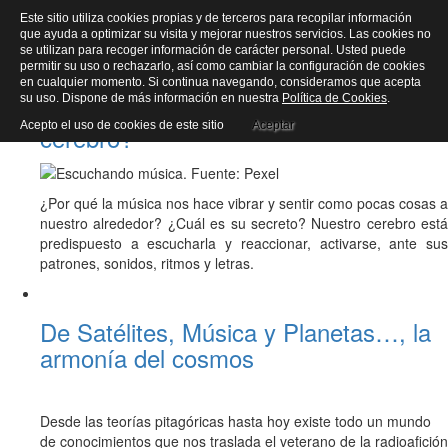
Este sitio utiliza cookies propias y de terceros para recopilar información
música
Toggl
que ayuda a optimizar su visita y mejorar nuestros servicios. Las cookies no
navig
se utilizan para recoger información de carácter personal. Usted puede
permitir su uso o rechazarlo, así como cambiar la configuración de cookies
en cualquier momento. Si continua navegando, consideramos que acepta
su uso. Dispone de más información en nuestra
Política de Cookies
.
¿Qué hace la música en nuestro
Acepto el uso de cookies de este sitio
Aceptar
cerebro?
¿Por qué la música nos hace vibrar y sentir como pocas cosas a
nuestro alrededor? ¿Cuál es su secreto? Nuestro cerebro está
predispuesto a escucharla y reaccionar, activarse, ante sus
patrones, sonidos, ritmos y letras.
De Satélites, Música y Planetas…, la
armonía del cosmos
Desde las teorías pitagóricas hasta hoy existe todo un mundo
de conocimientos que nos traslada el veterano de la radioafición