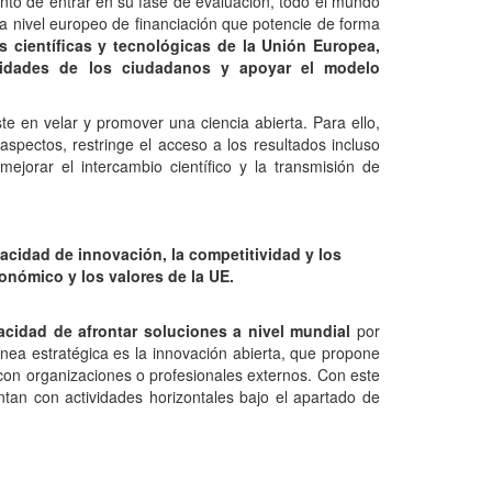
unto de entrar en su fase de evaluación, todo el mundo
a nivel europeo de financiación que potencie de forma
es científicas y tecnológicas de la Unión Europea,
ridades de los ciudadanos
y apoyar el modelo
te en velar y promover una ciencia abierta. Para ello,
aspectos, restringe el acceso a los resultados incluso
jorar el intercambio científico y la transmisión de
pacidad de innovación, la competitividad y los
nómico y los valores de la UE.
cidad de afrontar soluciones a nivel mundial
por
línea estratégica es la innovación abierta, que propone
 con organizaciones o profesionales externos. Con este
entan con actividades horizontales bajo el apartado de