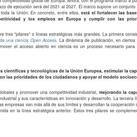
 la competitividad global de Europa. Ahora, con el programa marco a p
azo de ejecución será del 2021 al 2027. El marco supone un conjunto 
 toda la Unión. En concreto, entre ellos,
está el fortalecer las bas
petitividad y los empleos en Europa y cumplir con las prio
e tres "pilares" o líneas estratégicas más grandes. La primera consis
 de una ciencia
Open Access
. La dinámica de publicación, en ciertos 
mover el acceso abierto en ciencia es un proceso necesario para me
ses científicas y tecnológicas de la Unión Europea, estimular la ca
on las prioridades de los ciudadanos y apoyar el modelo socioeco
lobales y promover una competitividad industrial,
mejorando la capa
industrial y sus características en innovación y desarrollo. La tercera 
as empresas van más allá de sus límites y desarrollan la cooperación
enida en la línea estratégica anterior. Estos tres pilares se complem