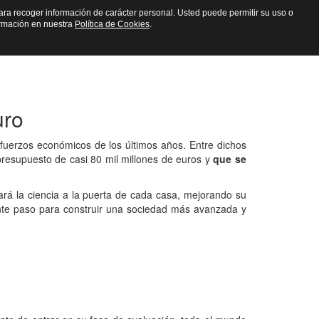
n para recoger información de carácter personal. Usted puede permitir su uso o
fica
ormación en nuestra
Política de Cookies
.
uro
fuerzos económicos de los últimos años. Entre dichos
presupuesto de casi 80 mil millones de euros y
que se
vará la ciencia a la puerta de cada casa, mejorando su
nte paso para construir una sociedad más avanzada y