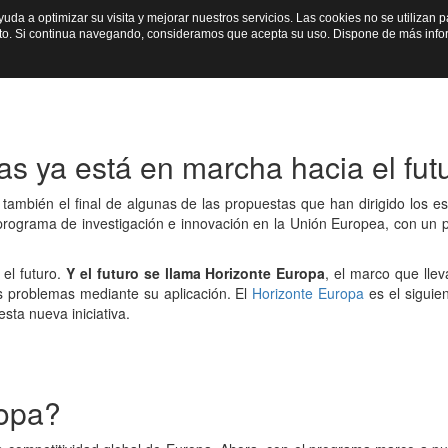
ayuda a optimizar su visita y mejorar nuestros servicios. Las cookies no se utiliza
io
Sobre Nosotros
Programas
Secciones
Cultura cientí
nto. Si continua navegando, consideramos que acepta su uso. Dispone de más inf
s ya está en marcha hacia el fut
ambién el final de algunas de las propuestas que han dirigido los es
programa de investigación e innovación en la Unión Europea, con un 
el futuro.
Y el futuro se llama Horizonte Europa
, el marco que lle
los problemas mediante su aplicación. El
Horizonte Europa
es el siguie
sta nueva iniciativa.
ropa?