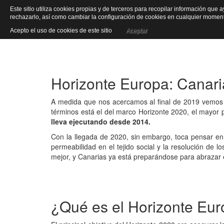
Este sitio utiliza cookies propias y de terceros para recopilar información que 
Inic
rechazarlo, así como cambiar la configuración de cookies en cualquier mome
Publicado: Lunes, 30 de Diciembre de 2019
Acepto el uso de cookies de este sitio
Aceptar
Horizonte Europa: Canaria
A medida que nos acercamos al final de 2019 vemos t
términos está el del marco Horizonte 2020, el mayor 
lleva ejecutando desde 2014.
Con la llegada de 2020, sin embargo, toca pensar en 
permeabilidad en el tejido social y la resolución de 
mejor, y Canarias ya está preparándose para abrazar e
¿Qué es el Horizonte Eu