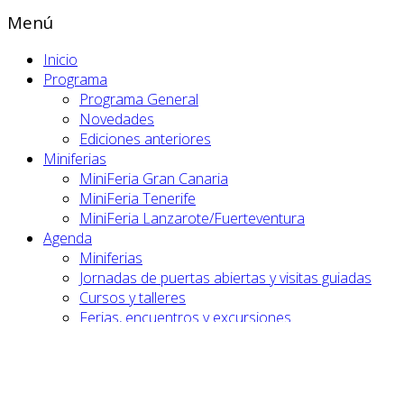
Menú
Inicio
Programa
Programa General
Novedades
Ediciones anteriores
Miniferias
MiniFeria Gran Canaria
MiniFeria Tenerife
MiniFeria Lanzarote/Fuerteventura
Agenda
Miniferias
Jornadas de puertas abiertas y visitas guiadas
Cursos y talleres
Ferias, encuentros y excursiones
Mesas redondas, charlas, conferencias
Exposiciones
Más actividades
Noticias