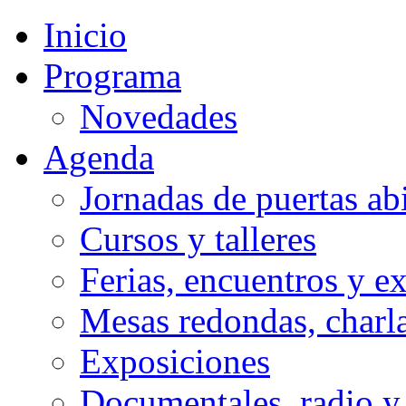
anterior
anterior
año
mes
Inicio
Programa
Novedades
Agenda
Jornadas de puertas abi
Cursos y talleres
Ferias, encuentros y e
Mesas redondas, charla
Exposiciones
Documentales, radio y 