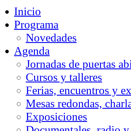
anterior
anterior
año
mes
Inicio
Programa
Novedades
Agenda
Jornadas de puertas abi
Cursos y talleres
Ferias, encuentros y e
Mesas redondas, charla
Exposiciones
Documentales, radio y 