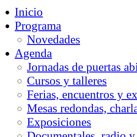
anterior
anterior
año
mes
Inicio
Programa
Novedades
Agenda
Jornadas de puertas abi
Cursos y talleres
Ferias, encuentros y e
Mesas redondas, charla
Exposiciones
Documentales, radio y 