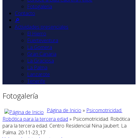
Fotogalería
Contacto
🔎
Actividades presenciales
El Hierro
Fuerteventura
La Gomera
Gran Canaria
La Graciosa
La Palma
Lanzarote
Tenerife
Fotogalería
Página de Inicio
»
Psicomotricidad.
Robótica para la tercera edad
» Psicomotricidad. Robótica
para la tercera edad. Centro Residencial Nina Jaubert. La
Palma. 20-11-23_17