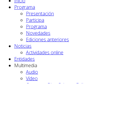
Inicio
Programa
Presentación
Participa
Programa
Novedades
Ediciones anteriores
Noticias
Actividades online
Entidades
Multimedia
Audio
Vídeo
Conoce a Blas Cabrera Felipe
Fotogalería
Contacto
🔎
Actividades presenciales
El Hierro
Fuerteventura
La Gomera