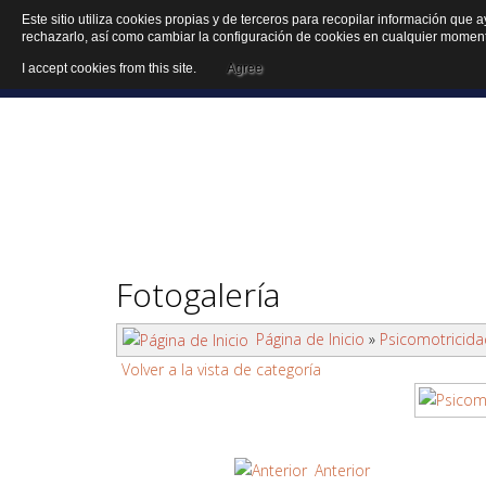
Este sitio utiliza cookies propias y de terceros para recopilar información que 
rechazarlo, así como cambiar la configuración de cookies en cualquier momen
Inici
I accept cookies from this site.
Agree
Acti
Fotogalería
Página de Inicio
»
Psicomotricida
Volver a la vista de categoría
Anterior