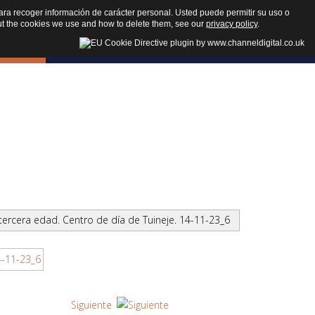
n para recoger información de carácter personal. Usted puede permitir su uso o
t the cookies we use and how to delete them, see our
privacy policy
.
edia
Contacto
🔎
tercera edad. Centro de día de Tuineje. 14-11-23_6
Siguiente