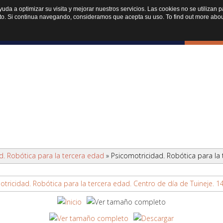
ayuda a optimizar su visita y mejorar nuestros servicios. Las cookies no se utiliza
to. Si continua navegando, consideramos que acepta su uso. To find out more abou
o
Programa
Noticias
Entidades
Multim
vidades presenciales
d. Robótica para la tercera edad
» Psicomotricidad. Robótica para la 