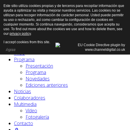
Este sitio utiliza cookies propias y de terceros para recopilar información que
ayuda a optimizar su visita y mejorar nuestros servicios. Las cookies no se
utilizan para recoger información de carácter personal. Usted puede permitir
su uso o rechazarlo, así como cambiar la configuración de cookies en
cualquier momento. Si continua navegando, consideramos que acepta su
uso. To find out more about the cookies we use and how to delete them, see
our
privacy policy
.
I accept cookies from this site.
Agree
Inicio
Programa
Presentación
Programa
Novedades
Ediciones anteriores
Noticias
Colaboradores
Multimedia
Vídeo
Fotogalería
Contacto
🔎