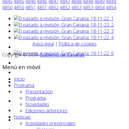
4845
4845
4846
4846
4847
4847
4848
4848
4849
4849
4850
4850
4851
4851
4852
4852
4853
4853
4854
4854
Aviso legal
|
Política de cookies
Copyright © 2026
Gobierno de Canarias
Menú en móvil
Inicio
Programa
Presentación
Programa
Novedades
Ediciones anteriores
Noticias
Actividades presenciales