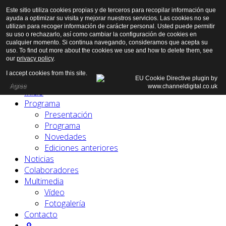
Este sitio utiliza cookies propias y de terceros para recopilar información que
ayuda a optimizar su visita y mejorar nuestros servicios. Las cookies no se
utilizan para recoger información de carácter personal. Usted puede permitir
su uso o rechazarlo, así como cambiar la configuración de cookies en
cualquier momento. Si continua navegando, consideramos que acepta su
uso. To find out more about the cookies we use and how to delete them, see
our
privacy policy
.
I accept cookies from this site.
Agree
Inicio
Programa
Presentación
Programa
Novedades
Ediciones anteriores
Noticias
Colaboradores
Multimedia
Vídeo
Fotogalería
Contacto
🔎