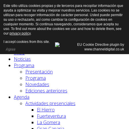
Este sitio utiliza cookies propias y de terceros para recopilar información que
ayuda a optimizar su visita y mejorar nuestros servicios. Las cookies no se
utilizan para recoger información de carácter personal. Usted puede permitir
su uso o rechazarlo, así como cambiar la configuración de cookies en
cualquier momento. Si continua navegando, consideramos que acepta su
uso. To find out more about the cookies we use and how to delete them, see
our
privacy policy
.
I accept cookies from this site.
Agree
Inicio
Noticias
Programa
Presentación
Programa
Novedades
Ediciones anteriores
Agenda
Actividades presenciales
El Hierro
Fuerteventura
La Gomera
Gran Canaria