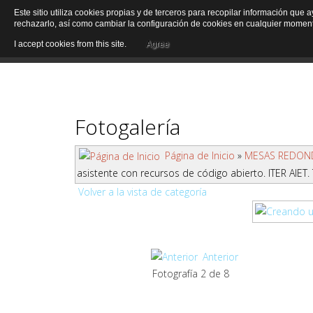
Este sitio utiliza cookies propias y de terceros para recopilar información que 
rechazarlo, así como cambiar la configuración de cookies en cualquier momen
I accept cookies from this site.
Agree
Fotogalería
Página de Inicio
»
MESAS REDOND
asistente con recursos de código abierto. ITER AIET.
Volver a la vista de categoría
Anterior
Fotografía 2 de 8