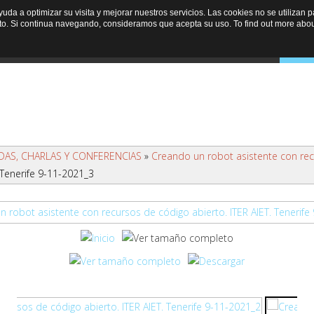
ayuda a optimizar su visita y mejorar nuestros servicios. Las cookies no se utiliza
to. Si continua navegando, consideramos que acepta su uso. To find out more abou
Inicio
Noticias
Programa
Agenda
Mult
AS, CHARLAS Y CONFERENCIAS
»
Creando un robot asistente con rec
 Tenerife 9-11-2021_3