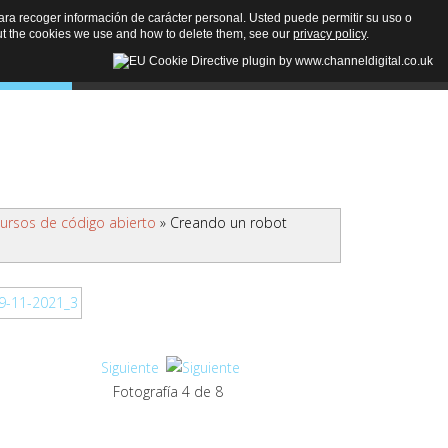
n para recoger información de carácter personal. Usted puede permitir su uso o
t the cookies we use and how to delete them, see our
privacy policy
.
imedia
Colaboradores
Contacto
🔎
ursos de código abierto
» Creando un robot
Siguiente
Fotografía 4 de 8