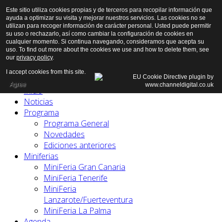
Este sitio utiliza cookies propias y de terceros para recopilar información que
ayuda a optimizar su visita y mejorar nuestros servicios. Las cookies no se
utilizan para recoger información de carácter personal. Usted puede permitir
su uso o rechazarlo, así como cambiar la configuración de cookies en
cualquier momento. Si continua navegando, consideramos que acepta su
uso. To find out more about the cookies we use and how to delete them, see
our
privacy policy
.
I accept cookies from this site.
Agree
Inicio
Noticias
Programa
Programa General
Novedades
Ediciones anteriores
Miniferias
MiniFeria Gran Canaria
MiniFeria Tenerife
MiniFeria
Lanzarote/Fuerteventura
MiniFeria La Palma
Agenda