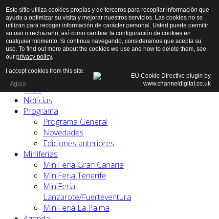
Este sitio utiliza cookies propias y de terceros para recopilar información que
ayuda a optimizar su visita y mejorar nuestros servicios. Las cookies no se
utilizan para recoger información de carácter personal. Usted puede permitir
su uso o rechazarlo, así como cambiar la configuración de cookies en
cualquier momento. Si continua navegando, consideramos que acepta su
uso. To find out more about the cookies we use and how to delete them, see
our
privacy policy
.
I accept cookies from this site.
Agree
Inicio
Noticias
Programa
Programa General
Novedades
Ediciones anteriores
Miniferias
MiniFeria Gran Canaria
MiniFeria Tenerife
MiniFeria
Lanzarote/Fuerteventura
MiniFeria La Palma
Agenda