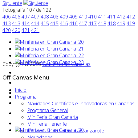
Siguiente
Fotografía 107 de 122
406
406
407
407
408
408
409
409
410
410
411
411
412
412
413
413
414
414
415
415
416
416
417
417
418
418
419
419
420
420
421
421
Copyright © 2026
Gobierno de Canarias
Off Canvas Menu
Inicio
Programa
Navidades Científicas e Innovadoras en Canarias
Programa General
MiniFeria Gran Canaria
MiniFeria Tenerife
MiniFeria Fuerteventura/Lanzarote
Novedades