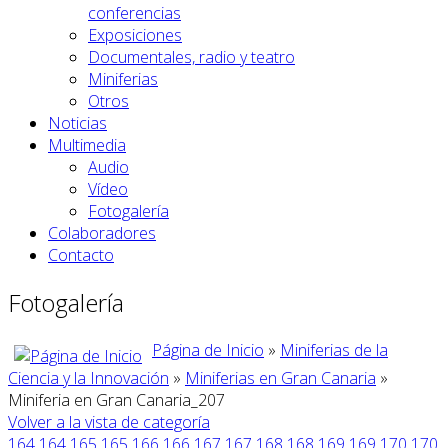
conferencias
Exposiciones
Documentales, radio y teatro
Miniferias
Otros
Noticias
Multimedia
Audio
Vídeo
Fotogalería
Colaboradores
Contacto
Fotogalería
Página de Inicio
»
Miniferias de la
Ciencia y la Innovación
»
Miniferias en Gran Canaria
»
Miniferia en Gran Canaria_207
Volver a la vista de categoría
164
164
165
165
166
166
167
167
168
168
169
169
170
170