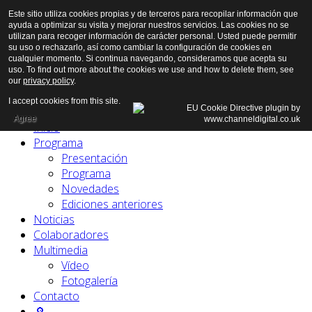
Este sitio utiliza cookies propias y de terceros para recopilar información que
ayuda a optimizar su visita y mejorar nuestros servicios. Las cookies no se
utilizan para recoger información de carácter personal. Usted puede permitir
su uso o rechazarlo, así como cambiar la configuración de cookies en
cualquier momento. Si continua navegando, consideramos que acepta su
uso. To find out more about the cookies we use and how to delete them, see
our
privacy policy
.
I accept cookies from this site.
Agree
Inicio
Programa
Presentación
Programa
Novedades
Ediciones anteriores
Noticias
Colaboradores
Multimedia
Vídeo
Fotogalería
Contacto
🔎