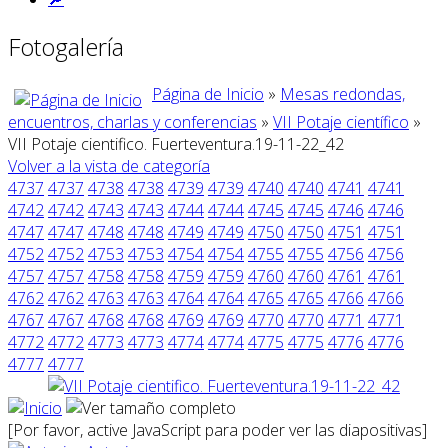
Fotogalería
Página de Inicio
»
Mesas redondas,
encuentros, charlas y conferencias
»
VII Potaje científico
»
VII Potaje cientifico. Fuerteventura.19-11-22_42
Volver a la vista de categoría
4737
4737
4738
4738
4739
4739
4740
4740
4741
4741
4742
4742
4743
4743
4744
4744
4745
4745
4746
4746
4747
4747
4748
4748
4749
4749
4750
4750
4751
4751
4752
4752
4753
4753
4754
4754
4755
4755
4756
4756
4757
4757
4758
4758
4759
4759
4760
4760
4761
4761
4762
4762
4763
4763
4764
4764
4765
4765
4766
4766
4767
4767
4768
4768
4769
4769
4770
4770
4771
4771
4772
4772
4773
4773
4774
4774
4775
4775
4776
4776
4777
4777
[Por favor, active JavaScript para poder ver las diapositivas]