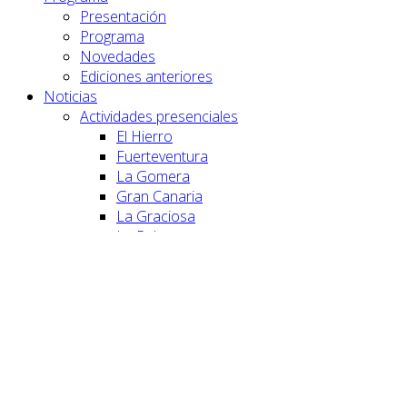
Presentación
Programa
Novedades
Ediciones anteriores
Noticias
Actividades presenciales
El Hierro
Fuerteventura
La Gomera
Gran Canaria
La Graciosa
La Palma
Lanzarote
Tenerife
Actividades online
Colaboradores
Multimedia
Vídeo
Fotogalería
Contacto