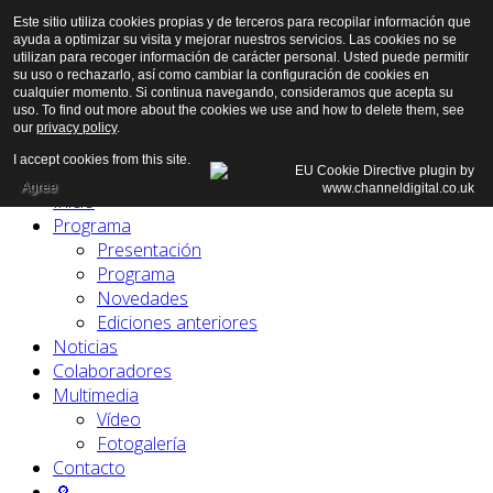
Este sitio utiliza cookies propias y de terceros para recopilar información que
ayuda a optimizar su visita y mejorar nuestros servicios. Las cookies no se
utilizan para recoger información de carácter personal. Usted puede permitir
su uso o rechazarlo, así como cambiar la configuración de cookies en
cualquier momento. Si continua navegando, consideramos que acepta su
uso. To find out more about the cookies we use and how to delete them, see
our
privacy policy
.
I accept cookies from this site.
Agree
Inicio
Programa
Presentación
Programa
Novedades
Ediciones anteriores
Noticias
Colaboradores
Multimedia
Vídeo
Fotogalería
Contacto
🔎