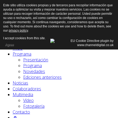
Este sitio utiliza cookies propias y de terceros para recopilar información que
ayuda a optimizar su visita y mejorar nuestros servicios. Las cookies no se
utilizan para recoger información de carácter personal. Usted puede permitir
su uso o rechazarlo, así como cambiar la configuración de cookies en
cualquier momento. Si continua navegando, consideramos que acepta su
uso. To find out more about the cookies we use and how to delete them, see
our
privacy policy
.
I accept cookies from this site.
Agree
Inicio
Programa
Presentación
Programa
Novedades
Ediciones anteriores
Noticias
Colaboradores
Multimedia
Vídeo
Fotogalería
Contacto
🔎