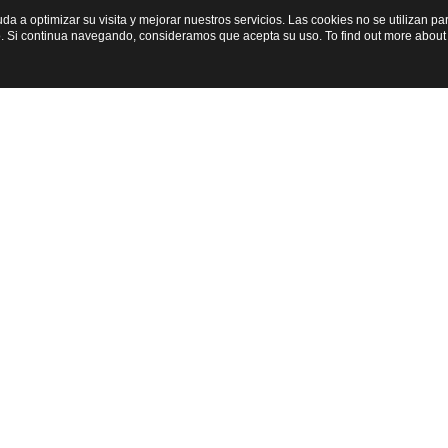
yuda a optimizar su visita y mejorar nuestros servicios. Las cookies no se utilizan 
. Si continua navegando, consideramos que acepta su uso. To find out more about