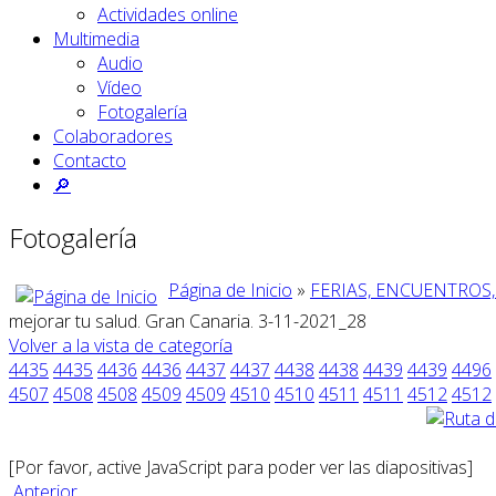
Actividades online
Multimedia
Audio
Vídeo
Fotogalería
Colaboradores
Contacto
🔎
Fotogalería
Página de Inicio
»
FERIAS, ENCUENTROS,
mejorar tu salud. Gran Canaria. 3-11-2021_28
Volver a la vista de categoría
4435
4435
4436
4436
4437
4437
4438
4438
4439
4439
4496
4507
4508
4508
4509
4509
4510
4510
4511
4511
4512
4512
[Por favor, active JavaScript para poder ver las diapositivas]
Anterior