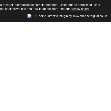
para recoger información de carácter personal. Usted puede permitir su uso o
 the cookies we use and how to delete them, see our
privacy policy
.