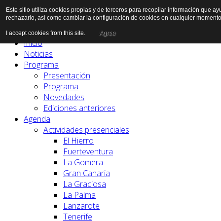
Este sitio utiliza cookies propias y de terceros para recopilar información que a
rechazarlo, así como cambiar la configuración de cookies en cualquier momento
I accept cookies from this site.
Agree
Inicio
Noticias
Programa
Presentación
Programa
Novedades
Ediciones anteriores
Agenda
Actividades presenciales
El Hierro
Fuerteventura
La Gomera
Gran Canaria
La Graciosa
La Palma
Lanzarote
Tenerife