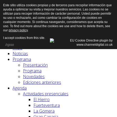
Este sitio utiliza cookies propias y de terceros para recopilar información que
ayuda a optimizar su visita y mejorar nuestros servicios. Las cookies no se
utilizan para recoger información de carácter personal. Usted puede permitir
su uso o rechazarlo, así como cambiar la configuración de cookies en
cualquier momento. Si continua navegando, consideramos que acepta su
uso. To find out more about the cookies we use and how to delete them, see
our
privacy policy
.
I accept cookies from this site.
Agree
Inicio
Noticias
Programa
Presentación
Programa
Novedades
Ediciones anteriores
Agenda
Actividades presenciales
El Hierro
Fuerteventura
La Gomera
Gran Canaria