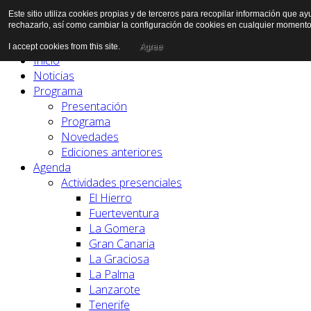
Este sitio utiliza cookies propias y de terceros para recopilar información que a
rechazarlo, así como cambiar la configuración de cookies en cualquier momento
I accept cookies from this site.
Agree
Inicio
Noticias
Programa
Presentación
Programa
Novedades
Ediciones anteriores
Agenda
Actividades presenciales
El Hierro
Fuerteventura
La Gomera
Gran Canaria
La Graciosa
La Palma
Lanzarote
Tenerife