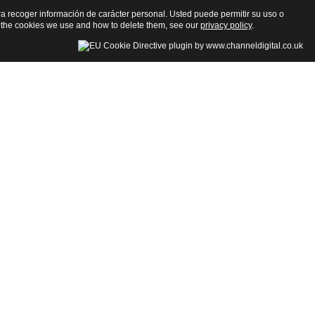
para recoger información de carácter personal. Usted puede permitir su uso o
 the cookies we use and how to delete them, see our
privacy policy
.