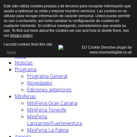
Este sitio utiliza cookies propias y de terceros para recopilar información que
ayuda a optimizar su visita y mejorar nuestros servicios. Las cookies no se
utilizan para recoger información de carácter personal. Usted puede permitir
su uso o rechazarlo, así como cambiar la configuración de cookies en
cualquier momento. Si continua navegando, consideramos que acepta su
uso. To find out more about the cookies we use and how to delete them, see
our
privacy policy
.
I accept cookies from this site.
Agree
Inicio
Noticias
Programa
Programa General
Novedades
Ediciones anteriores
Miniferias
MiniFeria Gran Canaria
MiniFeria Tenerife
MiniFeria
Lanzarote/Fuerteventura
MiniFeria La Palma
Agenda