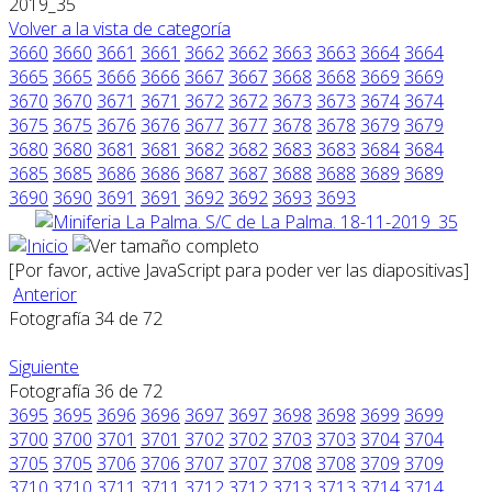
2019_35
Volver a la vista de categoría
3660
3660
3661
3661
3662
3662
3663
3663
3664
3664
3665
3665
3666
3666
3667
3667
3668
3668
3669
3669
3670
3670
3671
3671
3672
3672
3673
3673
3674
3674
3675
3675
3676
3676
3677
3677
3678
3678
3679
3679
3680
3680
3681
3681
3682
3682
3683
3683
3684
3684
3685
3685
3686
3686
3687
3687
3688
3688
3689
3689
3690
3690
3691
3691
3692
3692
3693
3693
[Por favor, active JavaScript para poder ver las diapositivas]
Anterior
Fotografía 34 de 72
Siguiente
Fotografía 36 de 72
3695
3695
3696
3696
3697
3697
3698
3698
3699
3699
3700
3700
3701
3701
3702
3702
3703
3703
3704
3704
3705
3705
3706
3706
3707
3707
3708
3708
3709
3709
3710
3710
3711
3711
3712
3712
3713
3713
3714
3714