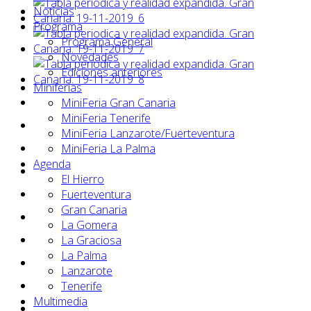
Noticias
Programa
Programa General
Novedades
Ediciones anteriores
Miniferias
MiniFeria Gran Canaria
MiniFeria Tenerife
MiniFeria Lanzarote/Fuerteventura
MiniFeria La Palma
Agenda
El Hierro
Fuerteventura
Gran Canaria
La Gomera
La Graciosa
La Palma
Lanzarote
Tenerife
Multimedia