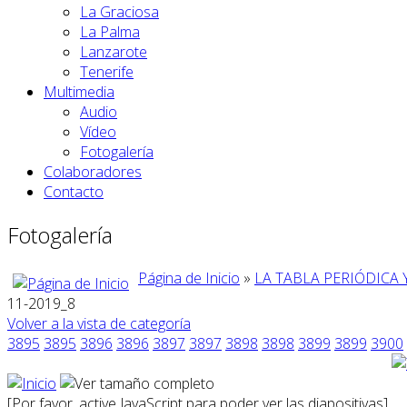
La Graciosa
La Palma
Lanzarote
Tenerife
Multimedia
Audio
Vídeo
Fotogalería
Colaboradores
Contacto
Fotogalería
Página de Inicio
»
LA TABLA PERIÓDICA 
11-2019_8
Volver a la vista de categoría
3895
3895
3896
3896
3897
3897
3898
3898
3899
3899
3900
[Por favor, active JavaScript para poder ver las diapositivas]