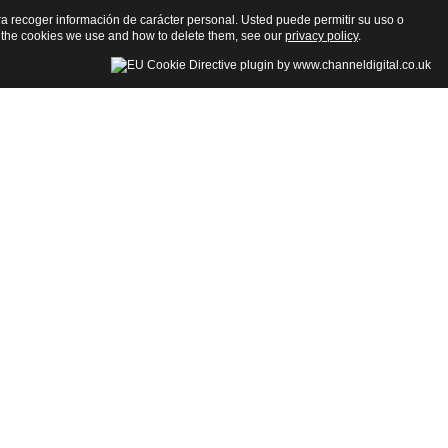
para recoger información de carácter personal. Usted puede permitir su uso o
 the cookies we use and how to delete them, see our
privacy policy
.