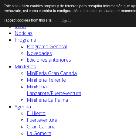
Este sitio utiliza cookies propias y de terceros para recopilar información que a
rechazarlo, así como cambiar la configuración de cookies en cualquier momento
I accept cookies from this site.
Agree
Inicio
Noticias
Programa
Programa General
Novedades
Ediciones anteriores
Miniferias
MiniFeria Gran Canaria
MiniFeria Tenerife
MiniFeria
Lanzarote/Fuerteventura
MiniFeria La Palma
Agenda
El Hierro
Fuerteventura
Gran Canaria
La Gomera