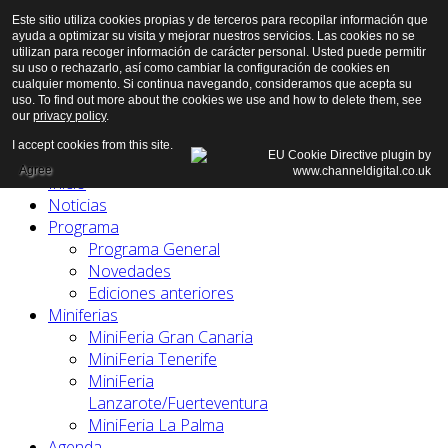
Este sitio utiliza cookies propias y de terceros para recopilar información que
ayuda a optimizar su visita y mejorar nuestros servicios. Las cookies no se
utilizan para recoger información de carácter personal. Usted puede permitir
su uso o rechazarlo, así como cambiar la configuración de cookies en
cualquier momento. Si continua navegando, consideramos que acepta su
uso. To find out more about the cookies we use and how to delete them, see
our
privacy policy
.
I accept cookies from this site.
Agree
Inicio
Noticias
Programa
Programa General
Novedades
Ediciones anteriores
Miniferias
MiniFeria Gran Canaria
MiniFeria Tenerife
MiniFeria
Lanzarote/Fuerteventura
MiniFeria La Palma
Agenda