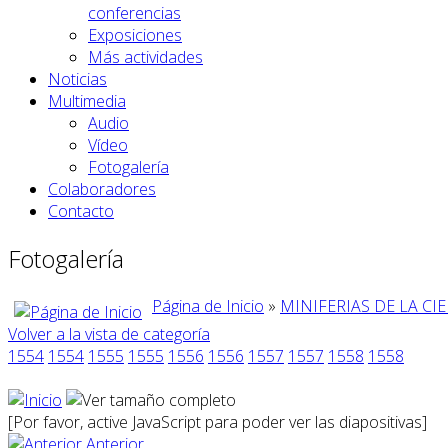
conferencias
Exposiciones
Más actividades
Noticias
Multimedia
Audio
Vídeo
Fotogalería
Colaboradores
Contacto
Fotogalería
Página de Inicio
»
MINIFERIAS DE LA CI
Volver a la vista de categoría
1554
1554
1555
1555
1556
1556
1557
1557
1558
1558
[Por favor, active JavaScript para poder ver las diapositivas]
Anterior