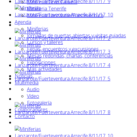
MiniFeria Gran Canaria
MiniFeria Tenerife
MiniFeria Lanzarote/Fuerteventura
Agenda
Miniferias
Jornadas de puertas abiertas y visitas guiadas
Cursos y talleres
Ferias, encuentros y excursiones
Mesas redondas, charlas, conferencias
Exposiciones
Más actividades
Noticias
Multimedia
Audio
Vídeo
Fotogalería
Colaboradores
Contacto