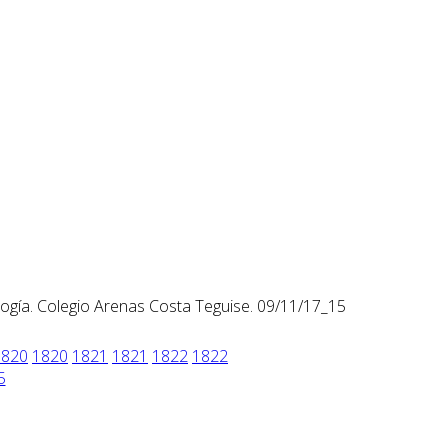
logía. Colegio Arenas Costa Teguise. 09/11/17_15
1820
1820
1821
1821
1822
1822