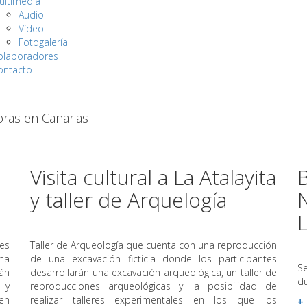
ultimedia
Audio
Vídeo
Fotogalería
olaboradores
ontacto
oras en Canarias
Visita cultural a La Atalayita
B
y taller de Arquelogía
N
es
Taller de Arqueología que cuenta con una reproducción
ma
de una excavación ficticia donde los participantes
S
án
desarrollarán una excavación arqueológica, un taller de
du
 y
reproducciones arqueológicas y la posibilidad de
en
realizar talleres experimentales en los que los
+