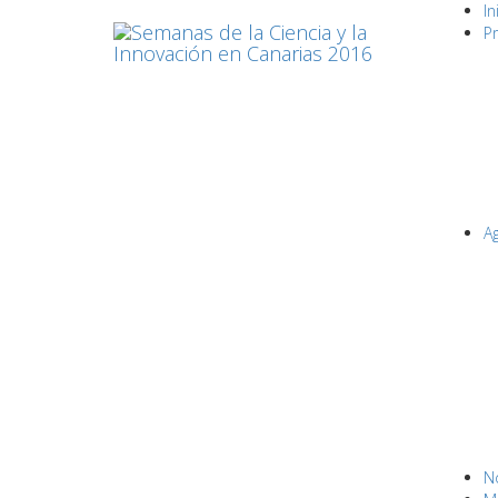
In
P
A
No