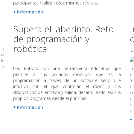
participantes realicen ellos mismos réplicas.
+ Información
Supera el laberinto. Reto
I
de programación y
d
robótica
 y
ia
de
do
Los Robots son una herramienta educativa que
Tr
permite a sus usuarios descubrir qué es la
p
programación a través de un software sencillo e
“C
intuitivo con el que controlan el robot y sus
p
dispositivos de entrada y salida, desarrollando así sus
c
propios programas desde el principio.
pe
t
+ Información
re
+