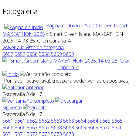
Fotogalería
Página de Inicio
»
Smart Green Island
MAKEATHON 2025
» Smart Green Island MAKEATHON
2025. 14-03-25. Gran Canaria_4
Volver a la vista de categoría
5657
5657
5658
5658
5659
5659
[Por favor, active JavaScript para poder ver las diapositivas]
Anterior
Fotografía 3 de 17
Siguiente
Fotografía 5 de 17
5661
5661
5662
5662
5663
5663
5664
5664
5665
5665
5666
5666
5667
5667
5668
5668
5669
5669
5670
5670
5671
5671
5672
5672
5673
5673