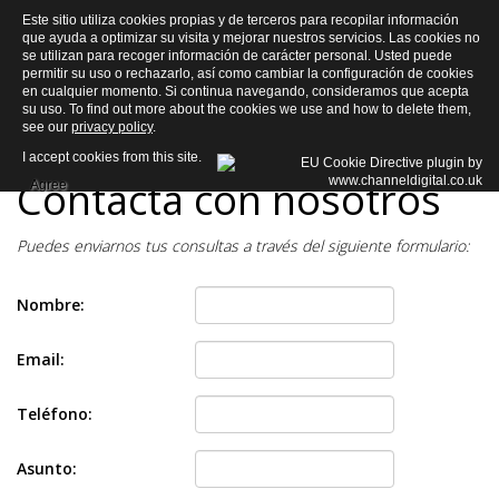
Este sitio utiliza cookies propias y de terceros para recopilar información
que ayuda a optimizar su visita y mejorar nuestros servicios. Las cookies no
se utilizan para recoger información de carácter personal. Usted puede
permitir su uso o rechazarlo, así como cambiar la configuración de cookies
en cualquier momento. Si continua navegando, consideramos que acepta
su uso. To find out more about the cookies we use and how to delete them,
see our
privacy policy
.
I accept cookies from this site.
Contacta con nosotros
Agree
Puedes enviarnos tus consultas a través del siguiente formulario:
Nombre:
Email:
Teléfono:
Asunto: