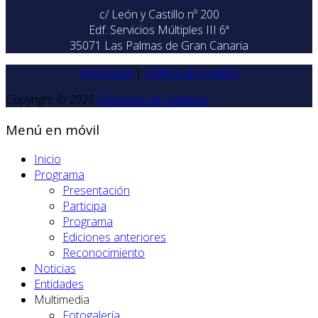
c/ León y Castillo nº 200
Edf. Servicios Múltiples III 6ª
35071 Las Palmas de Gran Canaria
Aviso legal
|
Política de cookies
Copyright © 2026
Gobierno de Canarias
Menú en móvil
Inicio
Programa
Presentación
Participa
Programa
Ediciones anteriores
Reconocimiento
Noticias
Entidades
Multimedia
Fotogalería