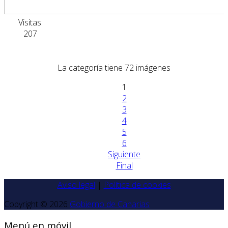
Visitas:
207
La categoría tiene 72 imágenes
1
2
3
4
5
6
Siguiente
Final
Aviso legal
|
Política de cookies
Copyright © 2026
Gobierno de Canarias
Menú en móvil