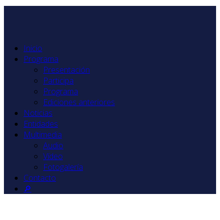
Mes
Próximo
anterior
mes
Inicio
Programa
Presentación
Participa
Programa
Ediciones anteriores
Noticias
Entidades
Multimedia
Audio
Vídeo
Fotogalería
Contacto
🔎