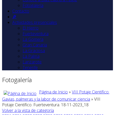
Fotogalería
Contacto
🔎
Actividades presenciales
El Hierro
Fuerteventura
La Gomera
Gran Canaria
La Graciosa
La Palma
Lanzarote
Tenerife
Fotogalería
Página de Inicio
»
VIII Potaje Científico:
Gavias, palmeras y la labor de comunicar ciencia
» VIII
Potaje Científico. Fuerteventura. 18-11-2023_18
Volver a la vista de categoría