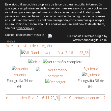
Este sitio utiliza cookies propias y de terceros para recopilar información
que ayuda a optimizar su visita y mejorar nuestros servicios. Las cookies no
se utilizan para recoger información de carácter personal. Usted puede
permitir su uso o rechazarlo, así como cambiar la configuración de cookies
Fotogalería
en cualquier momento. Si continua navegando, consideramos que acepta
su uso. To find out more about the cookies we use and how to delete them,
see our
privacy policy
.
Página de Inicio
»
VIII Gambuesa Científica
I accept cookies from this site.
-2
» VIII Gambuesa cientifica -2. 16-11-23_35
Agree
Volver a la vista de categoría
Siguiente
Anterior
Fotografía 34 de
Fotografía 36 de
64
64