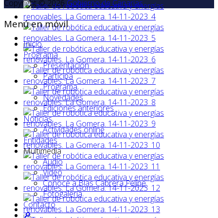
Copyright © 2026
Gobierno de Canarias
Menú en móvil
Inicio
Programa
Presentación
Participa
Programa
Novedades
Ediciones anteriores
Noticias
Actividades online
Entidades
Multimedia
Audio
Vídeo
Conoce a Blas Cabrera Felipe
Fotogalería
Contacto
🔎