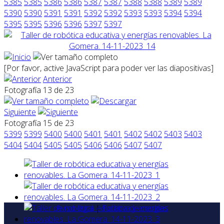
5385
5385
5386
5386
5387
5387
5388
5388
5389
5389
5390
5390
5391
5391
5392
5392
5393
5393
5394
5394
5395
5395
5396
5396
5397
5397
[Por favor, active JavaScript para poder ver las diapositivas]
Anterior
Fotografía 13 de 23
Siguiente
Fotografía 15 de 23
5399
5399
5400
5400
5401
5401
5402
5402
5403
5403
5404
5404
5405
5405
5406
5406
5407
5407
Aviso legal
|
Política de cookies