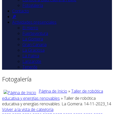
Fotogalería
Contacto
🔎
Actividades presenciales
El Hierro
Fuerteventura
La Gomera
Gran Canaria
La Graciosa
La Palma
Lanzarote
Tenerife
Fotogalería
Página de Inicio
»
Taller de robótica
educativa y energías renovables
» Taller de robótica
educativa y energías renovables. La Gomera. 14-11-2023_14
Volver a la vista de categoría