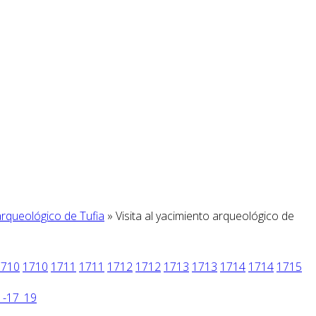
 arqueológico de Tufia
» Visita al yacimiento arqueológico de
1710
1710
1711
1711
1712
1712
1713
1713
1714
1714
1715