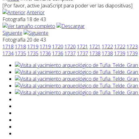
[Por favor, active JavaScript para poder ver las diapositivas]
Anterior
Fotografía 18 de 43
Siguiente
Fotografía 20 de 43
1718
1718
1719
1719
1720
1720
1721
1721
1722
1722
1723
1734
1735
1735
1736
1736
1737
1737
1738
1738
1739
1739