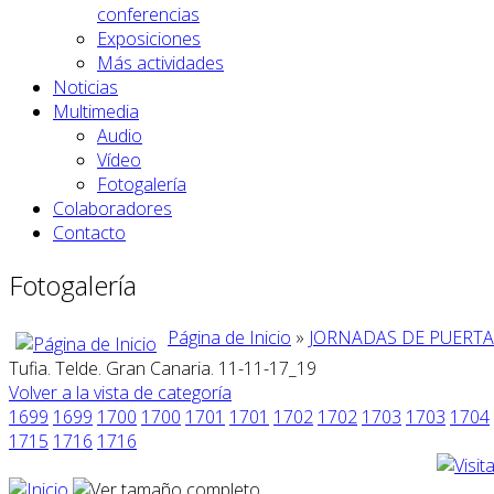
conferencias
Exposiciones
Más actividades
Noticias
Multimedia
Audio
Vídeo
Fotogalería
Colaboradores
Contacto
Fotogalería
Página de Inicio
»
JORNADAS DE PUERTAS
Tufia. Telde. Gran Canaria. 11-11-17_19
Volver a la vista de categoría
1699
1699
1700
1700
1701
1701
1702
1702
1703
1703
1704
1715
1716
1716