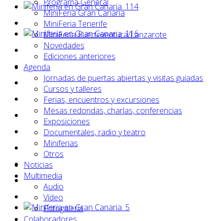
Programa General
MiniFeria Gran Canaria
MiniFeria Tenerife
MiniFeria Fuerteventura/Lanzarote
Novedades
Ediciones anteriores
Agenda
Jornadas de puertas abiertas y visitas guiadas
Cursos y talleres
Ferias, encuentros y excursiones
Mesas redondas, charlas, conferencias
Exposiciones
Documentales, radio y teatro
Miniferias
Otros
Noticias
Multimedia
Audio
Vídeo
Fotogalería
Colaboradores