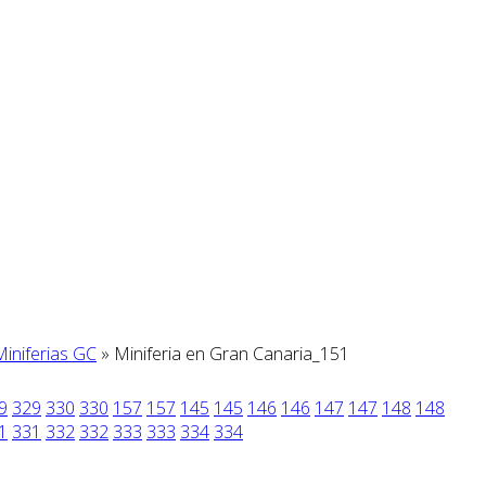
iniferias GC
» Miniferia en Gran Canaria_151
9
329
330
330
157
157
145
145
146
146
147
147
148
148
1
331
332
332
333
333
334
334