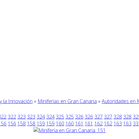
 y la Innovación
»
Miniferias en Gran Canaria
»
Autoridades en M
322
322
323
323
324
324
325
325
326
326
327
327
328
328
32
156
156
158
158
159
159
160
160
161
161
162
162
163
163
33