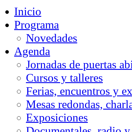
anterior
anterior
año
mes
Inicio
Programa
Novedades
Agenda
Jornadas de puertas abi
Cursos y talleres
Ferias, encuentros y e
Mesas redondas, charla
Exposiciones
Documentales, radio y 