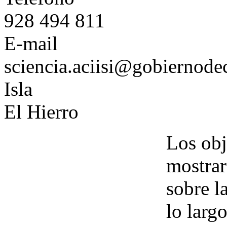
928 494 811
E-mail
sciencia.aciisi@gobiernode
Isla
El Hierro
Los obj
mostrar
sobre l
lo larg