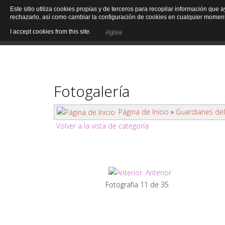
Este sitio utiliza cookies propias y de terceros para recopilar información que 
rechazarlo, así como cambiar la configuración de cookies en cualquier momen
I accept cookies from this site.
Agree
Fotogalería
Página de Inicio
»
Guardianes del 
Volver a la vista de categoría
Anterior
Fotografía 11 de 35