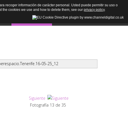
n para recoger información de carácter personal. Usted puede permitir su uso o
t the cookies we use and how to delete them, see our
privacy policy
.
des
Multimedia
Contacto
🔎
berespacio.Tenerife.16-05-25_12
Siguiente
Fotografía 13 de 35